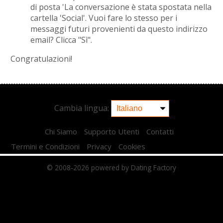
di posta 'La conversazione è stata spostata nella
cartella 'Social'. Vuoi fare lo stesso per i
messaggi futuri provenienti da questo indirizzo
email? Clicca "Sì".
Congratulazioni!
Cambia lingua:
Chi Siamo
Supporto Utenti
Contatti
Termini e Condizioni
Privacy
Cookies
© 2008-2026
powered by Dating Factory